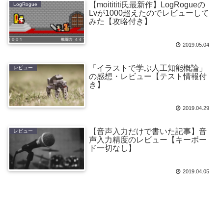
【moitititi氏最新作】LogRogueの
LogRogue
Lvが1000超えたのでレビューして
みた【攻略付き】
2019.05.04
「イラストで学ぶ人工知能概論」
レビュー
の感想・レビュー【テスト情報付
き】
2019.04.29
【音声入力だけで書いた記事】音
レビュー
声入力精度のレビュー【キーボー
ド一切なし】
2019.04.05