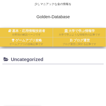
少しマニアックな金の情報を
Golden-Database
基本・応用情報技術者
大学で学ぶ情報学
分野別の解説ページです
大学で学ぶような情報学の記事です
ゲームアプリ攻略
ブログ運営
ゲームアプリの攻略記事です
ブログ運営に関する記事です
Uncategorized