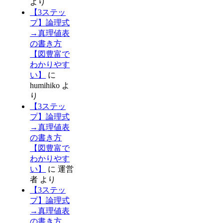
より
【3ステッ
プ】論理式
→真理値表
の書き方
【図豊富で
わかりやす
い】
に
humihiko
よ
り
【3ステッ
プ】論理式
→真理値表
の書き方
【図豊富で
わかりやす
い】
に
運営
者
より
【3ステッ
プ】論理式
→真理値表
の書き方