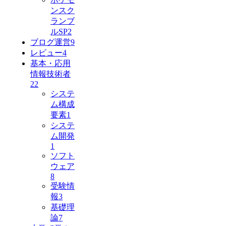
ンスク
ランブ
ルSP
2
ブログ運営
9
レビュー
4
基本・応用
情報技術者
22
システ
ム構成
要素
1
システ
ム開発
1
ソフト
ウェア
8
受験情
報
3
基礎理
論
7