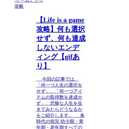
ゲームアプリ
攻略
【Life is a game
攻略】何も選択
せず、何も達成
しないエンデ
ィング【gifあ
り】
今回の記事では、
「何一つ人生の選択を
せず」、「何一つアイ
テムの取得数を達成せ
ず」、悲惨な人生を生
きてみたらどうなるか
をご紹介します。 各
時代の状況 幼少期・青
年期・老年期すべての