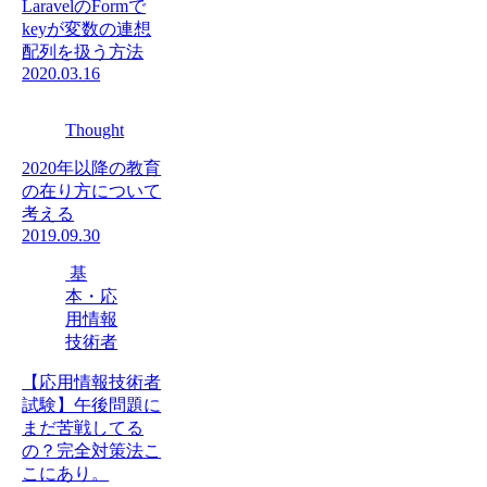
LaravelのFormで
keyが変数の連想
配列を扱う方法
2020.03.16
Thought
2020年以降の教育
の在り方について
考える
2019.09.30
基
本・応
用情報
技術者
【応用情報技術者
試験】午後問題に
まだ苦戦してる
の？完全対策法こ
こにあり。