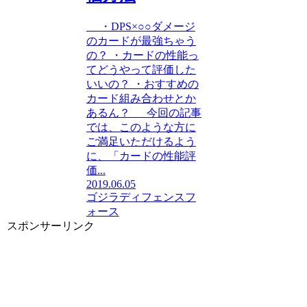
・DPS×○○ダメージ
のカードが最強ちゃう
の？ ・カードの性能っ
てどうやって評価した
いいの？ ・おすすめの
カード組み合わせとか
あるん？ 今回の記事
では、このような方に
ご満足いただけるよう
に、「カードの性能評
価...
2019.06.05
ゴジラディフェンスフ
ォース
スポンサーリンク