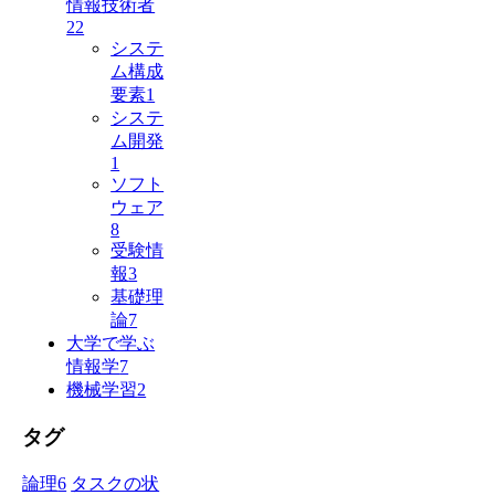
情報技術者
22
システ
ム構成
要素
1
システ
ム開発
1
ソフト
ウェア
8
受験情
報
3
基礎理
論
7
大学で学ぶ
情報学
7
機械学習
2
タグ
論理
6
タスクの状