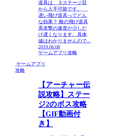
道具は、３ステージ目
から入手可能です。
遅い飛び道具ってどん
な効果？ 敵の飛び道具
系攻撃の速度が少しだ
け遅くなります。具体
値はわかりませんので...
2019.06.08
ゲームアプリ攻略
ゲームアプリ
攻略
【アーチャー伝
説攻略】ステー
ジ2のボス攻略
【GIF動画付
き】