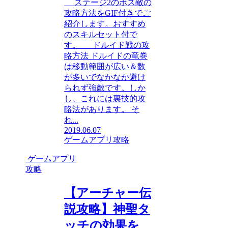
ステージ2のボス敵の
攻略方法をGIF付きでご
紹介します。おすすめ
のスキルセット付で
す。 ドルイド戦の攻
略方法 ドルイドの竜巻
は移動範囲が広い＆数
が多いでなかなか避け
られず強敵です。しか
し、これには裏技的攻
略法があります。 そ
れ...
2019.06.07
ゲームアプリ攻略
ゲームアプリ
攻略
【アーチャー伝
説攻略】神聖タ
ッチの効果を