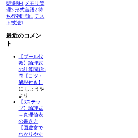
態遷移
4
メモリ管
理
3
形式言語
2
待
ち行列理論
1
テス
ト技法
1
最近のコメン
ト
【ブール代
数】論理式
の計算問題5
問【コツ・
解説付き】
に
しょうや
より
【3ステッ
プ】論理式
→真理値表
の書き方
【図豊富で
わかりやす