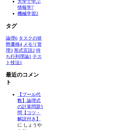
大学で学ぶ
情報学
7
機械学習
2
タグ
論理
6
タスクの状
態遷移
4
メモリ管
理
3
形式言語
2
待
ち行列理論
1
テス
ト技法
1
最近のコメン
ト
【ブール代
数】論理式
の計算問題5
問【コツ・
解説付き】
に
しょうや