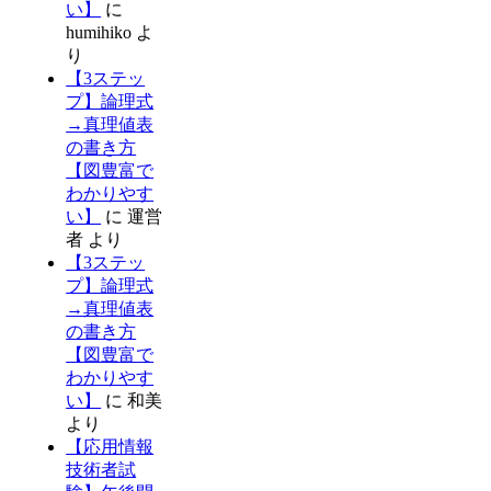
い】
に
humihiko
よ
り
【3ステッ
プ】論理式
→真理値表
の書き方
【図豊富で
わかりやす
い】
に
運営
者
より
【3ステッ
プ】論理式
→真理値表
の書き方
【図豊富で
わかりやす
い】
に
和美
より
【応用情報
技術者試