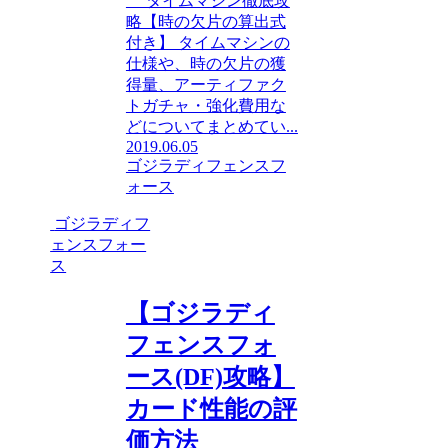
タイムマシン徹底攻
略【時の欠片の算出式
付き】 タイムマシンの
仕様や、時の欠片の獲
得量、アーティファク
トガチャ・強化費用な
どについてまとめてい...
2019.06.05
ゴジラディフェンスフ
ォース
ゴジラディフ
ェンスフォー
ス
【ゴジラディ
フェンスフォ
ース(DF)攻略】
カード性能の評
価方法