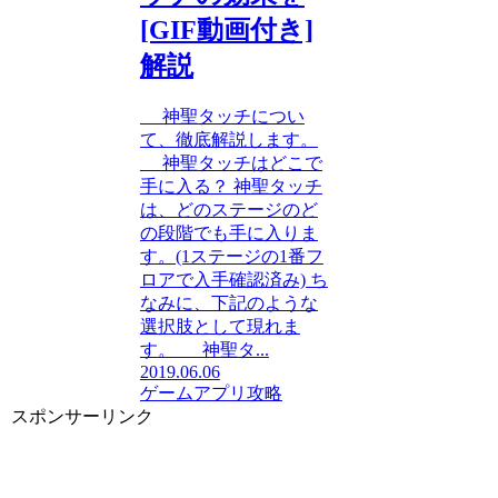
[GIF動画付き]
解説
神聖タッチについ
て、徹底解説します。
神聖タッチはどこで
手に入る？ 神聖タッチ
は、どのステージのど
の段階でも手に入りま
す。(1ステージの1番フ
ロアで入手確認済み) ち
なみに、下記のような
選択肢として現れま
す。 神聖タ...
2019.06.06
ゲームアプリ攻略
スポンサーリンク