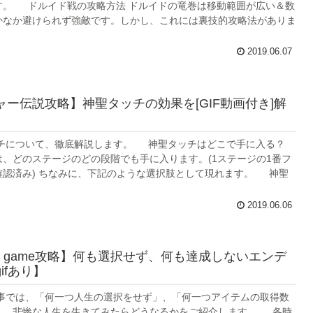
す。 ドルイド戦の攻略方法 ドルイドの竜巻は移動範囲が広い＆数
かなか避けられず強敵です。しかし、これには裏技的攻略法がありま
2019.06.07
ャー伝説攻略】神聖タッチの効果を[GIF動画付き]解
について、徹底解説します。 神聖タッチはどこで手に入る？
は、どのステージのどの段階でも手に入ります。(1ステージの1番フ
確認済み) ちなみに、下記のような選択肢として現れます。 神聖
2019.06.06
 is a game攻略】何も選択せず、何も達成しないエンデ
ifあり】
では、「何一つ人生の選択をせず」、「何一つアイテムの取得数
」、悲惨な人生を生きてみたらどうなるかをご紹介します。 各時