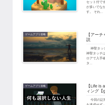
セット付で
が多いでな
す。 それ...
【アーチ
ゲームアプリ攻略
説
神聖タッチ
神聖タッチ
ロアで入手
タ...
【Life
ゲームアプリ攻略
ィング【g
今回の記事
を達成せず