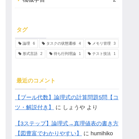
タグ
論理
6
タスクの状態遷移
4
メモリ管理
3
形式言語
2
待ち行列理論
1
テスト技法
1
最近のコメント
【ブール代数】論理式の計算問題5問【コ
ツ・解説付き】
に
しょうや
より
【3ステップ】論理式→真理値表の書き方
【図豊富でわかりやすい】
に
humihiko