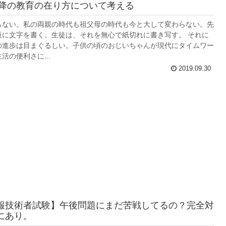
年以降の教育の在り方について考える
らない。私の両親の時代も祖父母の時代も今と大して変わらない。先
板に文字を書く。生徒は、それを無心で紙切れに書き写す。 それに
の進歩は目まぐるしい。子供の頃のおじいちゃんが現代にタイムワー
活の便利さに...
2019.09.30
報技術者試験】午後問題にまだ苦戦してるの？完全対
にあり。