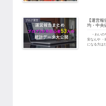
【運営報
ブログ運営
均・中央
・わいのサ
安なんや 
になる方はた