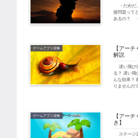
・だめだ、
後問題って
あるの？ 今
【アーチ
ゲームアプリ攻略
解説
遅い飛び道
る？ 遅い
んな効果？
りませんので.
【アーチ
ゲームアプリ攻略
き】
ステージ2