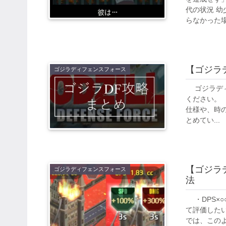
代の状況 
らなかった場
【ゴジラ
ゴジラディフェンスフォース
ゴジラディ
ください。
仕様や、時
とめてい...
【ゴジラ
ゴジラディフェンスフォース
法
・DPS×○
て評価した
では、このよ