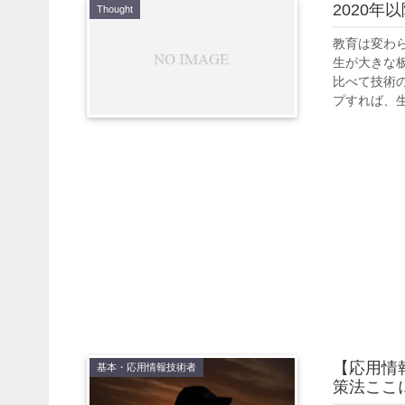
2020
Thought
教育は変わ
生が大きな
比べて技術
プすれば、生
【応用情
基本・応用情報技術者
策法ここ