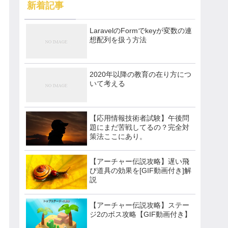
新着記事
LaravelのFormでkeyが変数の連
想配列を扱う方法
2020年以降の教育の在り方につ
いて考える
【応用情報技術者試験】午後問
題にまだ苦戦してるの？完全対
策法ここにあり。
【アーチャー伝説攻略】遅い飛
び道具の効果を[GIF動画付き]解
説
【アーチャー伝説攻略】ステー
ジ2のボス攻略【GIF動画付き】