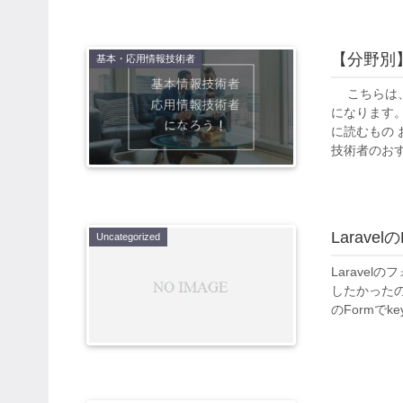
【分野別
基本・応用情報技術者
こちらは、
になります
に読むもの
技術者のおす.
Larav
Uncategorized
Laravelのフ
したかったので
のFormでke